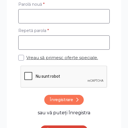
Parolă nouă
*
Nu este nevoie să căutați formularele
de anul trecut în unități de e-mail sau
flash.
Repetă parola
*
Formulare completate vă sunt
disponibile în fiecare an. Doar trebuie să
actualizați datele.
Bucurați-vă de prețuri și beneficii
Vreau să primesc oferte speciale.
speciale pentru clienții noștri fideli.
Înregistrare
sau vă puteți înregistra