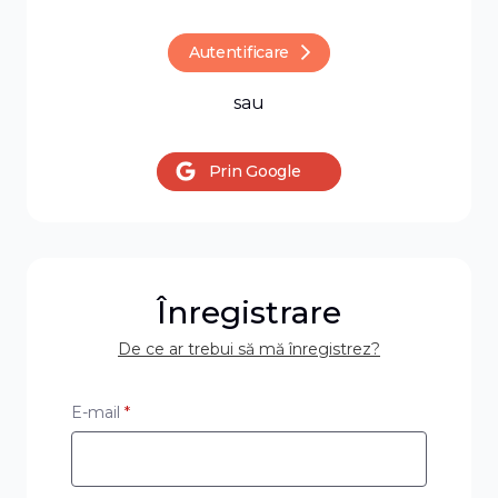
Autentificare
sau
Prin Google
De ce ar trebui să mă
Înregistrare
De ce ar trebui să mă înregistrez?
înregistrez?
E-mail
*
Oricând puneți stoca toate
documentele disponibile.